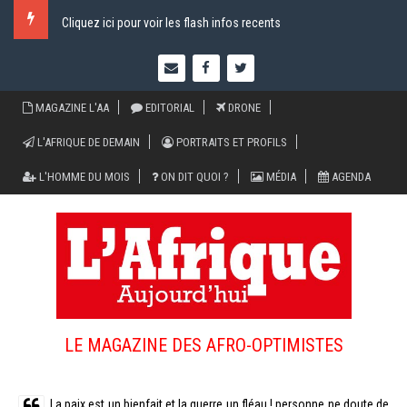
Cliquez ici pour voir les flash infos recents
MAGAZINE L'AA
EDITORIAL
DRONE
L'AFRIQUE DE DEMAIN
PORTRAITS ET PROFILS
L'HOMME DU MOIS
ON DIT QUOI ?
MÉDIA
AGENDA
LE MAGAZINE DES AFRO-OPTIMISTES
La paix est un bienfait et la guerre un fléau ! personne ne doute de