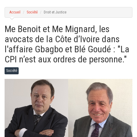
g
a
t
Accueil
Société
Droit et Justice
i
o
n
Me Benoit et Me Mignard, les
avocats de la Côte d’Ivoire dans
l'affaire Gbagbo et Blé Goudé : "La
CPI n’est aux ordres de personne."
Société