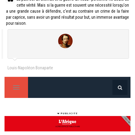
cette vérité. Mais si la guerre est souvent une nécessité lorsqu'on
a une grande cause à défendre, c'est au contraire un crime de la faire
par caprice, sans avoir un grand résultat pour but, un immense avantage
pour raison.
Louis-Napoléon Bonaparte
T
o
g
g
l
e
n
a
v
i