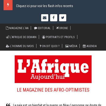
Cliquez ici pour voir les flash infos recents
MAGAZINE L'AA
EDITORIAL
DRONE
L'AFRIQUE DE DEMAIN
PORTRAITS ET PROFILS
L'HOMME DU MOIS
ON DIT QUOI ?
MÉDIA
AGENDA
LE MAGAZINE DES AFRO-OPTIMISTES
La paix est un bienfait et la guerre un fléau ! personne ne doute de