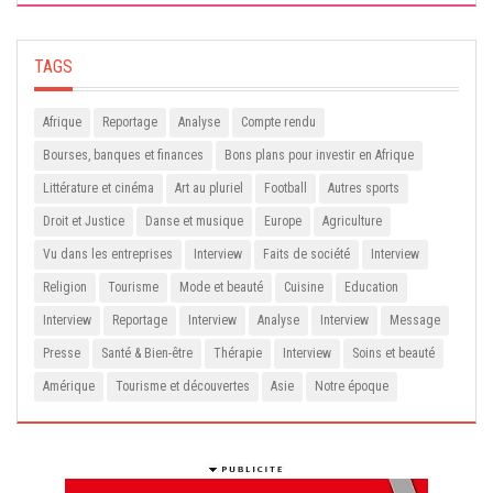
TAGS
Afrique
Reportage
Analyse
Compte rendu
Bourses, banques et finances
Bons plans pour investir en Afrique
Littérature et cinéma
Art au pluriel
Football
Autres sports
Droit et Justice
Danse et musique
Europe
Agriculture
Vu dans les entreprises
Interview
Faits de société
Interview
Religion
Tourisme
Mode et beauté
Cuisine
Education
Interview
Reportage
Interview
Analyse
Interview
Message
Presse
Santé & Bien-être
Thérapie
Interview
Soins et beauté
Amérique
Tourisme et découvertes
Asie
Notre époque