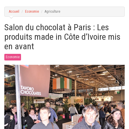
g
a
t
Accueil
Economie
Agriculture
i
o
n
Salon du chocolat à Paris : Les
produits made in Côte d’Ivoire mis
en avant
Economie