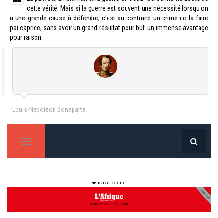
cette vérité. Mais si la guerre est souvent une nécessité lorsqu'on
a une grande cause à défendre, c'est au contraire un crime de la faire
par caprice, sans avoir un grand résultat pour but, un immense avantage
pour raison.
Louis-Napoléon Bonaparte
T
o
g
g
l
e
n
a
v
i