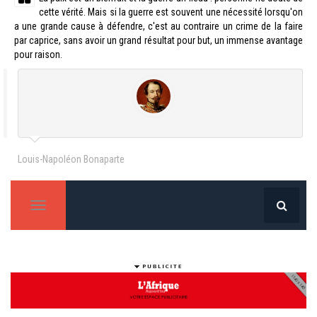
cette vérité. Mais si la guerre est souvent une nécessité lorsqu'on
a une grande cause à défendre, c'est au contraire un crime de la faire
par caprice, sans avoir un grand résultat pour but, un immense avantage
pour raison.
Louis-Napoléon Bonaparte
T
o
g
g
l
e
n
a
v
i