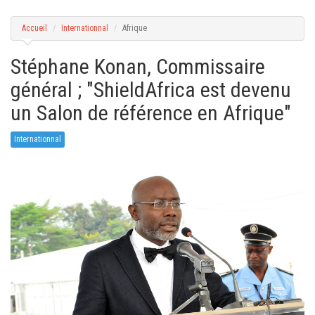
g
a
t
Accueil
Internationnal
Afrique
i
o
n
Stéphane Konan, Commissaire
général ; "ShieldAfrica est devenu
un Salon de référence en Afrique"
Internationnal