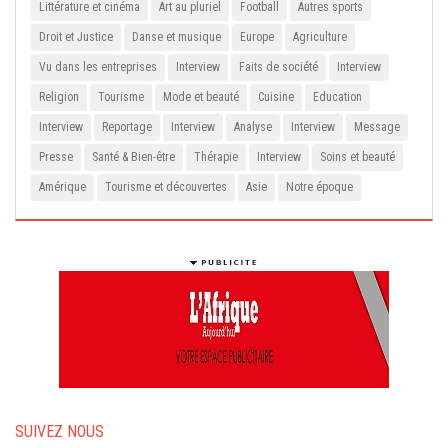
Littérature et cinéma
Art au pluriel
Football
Autres sports
Droit et Justice
Danse et musique
Europe
Agriculture
Vu dans les entreprises
Interview
Faits de société
Interview
Religion
Tourisme
Mode et beauté
Cuisine
Education
Interview
Reportage
Interview
Analyse
Interview
Message
Presse
Santé & Bien-être
Thérapie
Interview
Soins et beauté
Amérique
Tourisme et découvertes
Asie
Notre époque
SUIVEZ NOUS