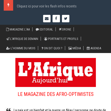
Cliquez ici pour voir les flash infos recents
MAGAZINE L'AA
EDITORIAL
DRONE
L'AFRIQUE DE DEMAIN
PORTRAITS ET PROFILS
L'HOMME DU MOIS
ON DIT QUOI ?
MÉDIA
AGENDA
LE MAGAZINE DES AFRO-OPTIMISTES
La paix est un bienfait et la guerre un fléau ! personne ne doute de