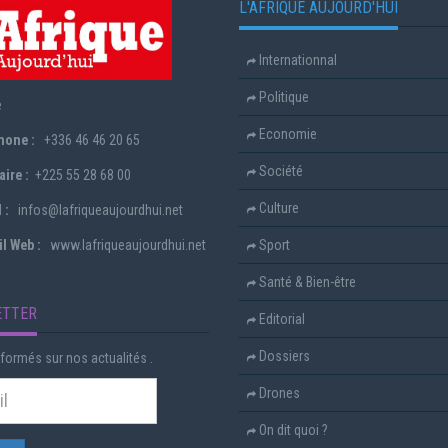
L'AFRIQUE AUJOURD'HUI
Internationnal
Politique
e
Economie
hone :
+336 46 46 20 65
Société
ire :
+225 55 28 68 00
Culture
 :
infos@lafriqueaujourdhui.net
l Web :
www.lafriqueaujourdhui.net
Sport
Santé & Bien-être
ETTER
Editorial
Dossiers
formés sur nos actualités .
Drones
On dit quoi ?