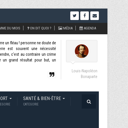
MME DU MOIS
ON DIT QUOI ?
MÉDIA
AGENDA
uerre un fléau ! personne ne doute de
uerre est souvent une nécessité
ndre, c'est au contraire un crime
r un grand résultat pour but, un
Louis-Napoléon
Bonaparte
PORT
SANTÉ & BIEN-ÊTRE
EGORIE
CATEGORIE