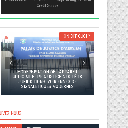
Crédit Suisse
ON DIT QUOI ?
MODERNISATION DE L’APPAREIL
JUDICIAIRE : PROJUSTICE A DOTÉ 18
JURIDICTIONS IVOIRIENNES DE
LE MAGNIFIC
SIGNALÉTIQUES MODERNES
''
UIVEZ NOUS