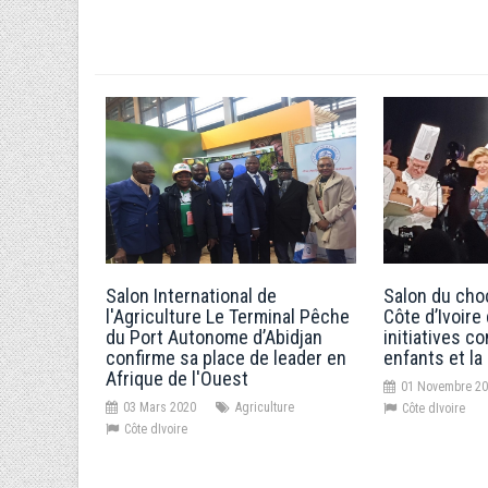
Salon International de
Salon du choc
l'Agriculture Le Terminal Pêche
Côte d’Ivoire
du Port Autonome d’Abidjan
initiatives co
confirme sa place de leader en
enfants et la
Afrique de l'Ouest
01 Novembre 2
03 Mars 2020
Agriculture
Côte dIvoire
Côte dIvoire