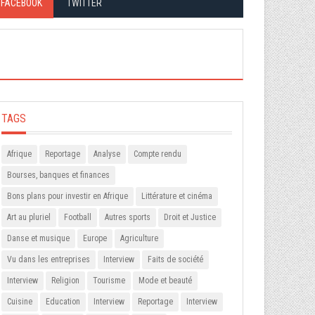
FACEBOOK
TWITTER
TAGS
Afrique
Reportage
Analyse
Compte rendu
Bourses, banques et finances
Bons plans pour investir en Afrique
Littérature et cinéma
Art au pluriel
Football
Autres sports
Droit et Justice
Danse et musique
Europe
Agriculture
Vu dans les entreprises
Interview
Faits de société
Interview
Religion
Tourisme
Mode et beauté
Cuisine
Education
Interview
Reportage
Interview