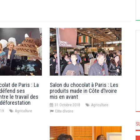
olat de Paris : La
Salon du chocolat à Paris : Les
LE MAGNIFIC ET KÔRÔ ABOU CRÉENT LES
 défend ses
produits made in Côte d’Ivoire
''AWARDS DU RIRE''
ntre le travail des
mis en avant
 déforestation
31 Octobre 2018
Agriculture
019
Agriculture
Côte dIvoire
S