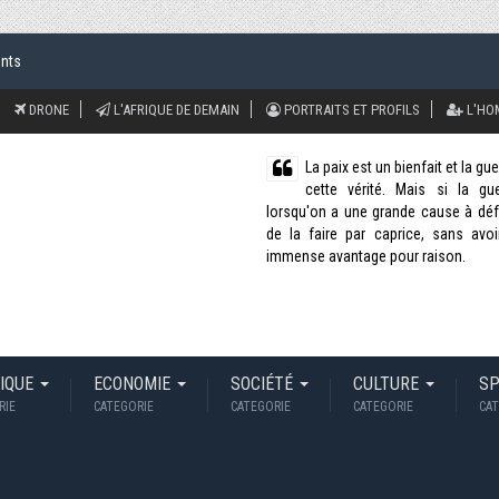
ents
DRONE
L'AFRIQUE DE DEMAIN
PORTRAITS ET PROFILS
L'HO
La paix est un bienfait et la g
cette vérité. Mais si la g
lorsqu'on a une grande cause à défe
de la faire par caprice, sans avoi
immense avantage pour raison.
TIQUE
ECONOMIE
SOCIÉTÉ
CULTURE
S
RIE
CATEGORIE
CATEGORIE
CATEGORIE
CAT