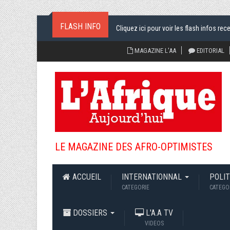
FLASH INFO
Cliquez ici pour voir les flash infos rec
MAGAZINE L'AA
EDITORIAL
LE MAGAZINE DES AFRO-OPTIMISTES
ACCUEIL
INTERNATIONNAL
POLI
CATEGORIE
CATEGO
DOSSIERS
L'A.A TV
VIDEOS