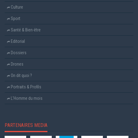
Culture
Sport
Santé & Bien-être
Editorial
Dossiers
Drones
On dit quoi ?
Portraits & Profils
L'Homme du mois
PARTENAIRES MEDIA