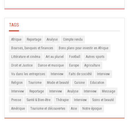
TAGS
Afrique
Reportage
Analyse
Compte rendu
Bourses, banques et finances
Bons plans pour investir en Afrique
Littérature et cinéma
Art au pluriel
Football
Autres sports
Droit et Justice
Danse et musique
Europe
Agriculture
Vu dans les entreprises
Interview
Faits de société
Interview
Religion
Tourisme
Mode et beauté
Cuisine
Education
Interview
Reportage
Interview
Analyse
Interview
Message
Presse
Santé & Bien-être
Thérapie
Interview
Soins et beauté
Amérique
Tourisme et découvertes
Asie
Notre époque