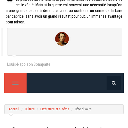
cette vérité. Mais si la guerre est souvent une nécessité lorsqu'on
a une grande cause à défendre, c'est au contraire un crime de la faire
par caprice, sans avoir un grand résultat pour but, un immense avantage
pour raison.
Louis-Napoléon Bonaparte
T
o
g
g
l
Accueil
Culture
Littérature et cinéma
Côte dIvoire
e
n
a