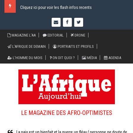
Cliquez ici pour voir les flash infos recents
MAGAZINE L'AA
EDITORIAL
DRONE
L'AFRIQUE DE DEMAIN
PORTRAITS ET PROFILS
L'HOMME DU MOIS
ON DIT QUOI ?
MÉDIA
AGENDA
LE MAGAZINE DES AFRO-OPTIMISTES
La paix est un bienfait et la guerre un fléau ! personne ne doute de