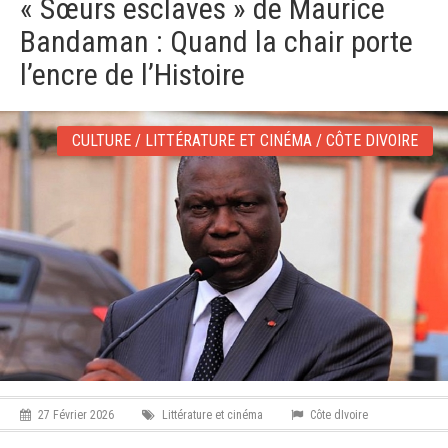
« Sœurs esclaves » de Maurice
v
i
Bandaman : Quand la chair porte
g
a
l’encre de l’Histoire
t
i
o
CULTURE / LITTÉRATURE ET CINÉMA / CÔTE DIVOIRE
n
27 Février 2026
Littérature et cinéma
Côte dIvoire